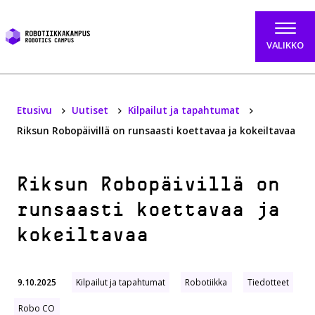
Hyppää sisältöön
VALIKKO
Etusivu
Uutiset
Kilpailut ja tapahtumat
Riksun Robopäivillä on runsaasti koettavaa ja kokeiltavaa
Riksun Robopäivillä on
runsaasti koettavaa ja
kokeiltavaa
9.10.2025
Kilpailut ja tapahtumat
Robotiikka
Tiedotteet
Robo CO