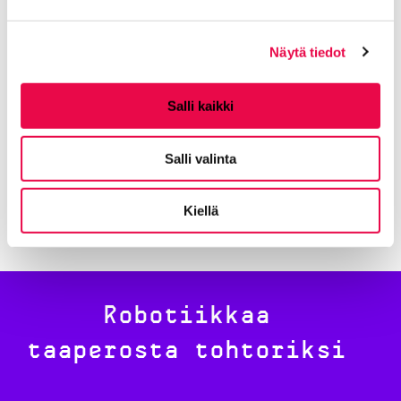
Jaa Facebookissa
Jaa LinkedInissä
Jaa X:ssä
Jaa WhasAppissa
Jaa:
Näytä tiedot
Salli kaikki
Kategorioiden arkisto:
Kilpailut ja tapahtumat
Avainsanat:
Robo CO
Salli valinta
Kaikki artikkelit:
Uutiset
Kiellä
Robotiikkaa
taaperosta tohtoriksi