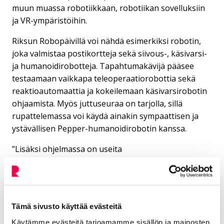
muun muassa robotiikkaan, robotiikan sovelluksiin
ja VR-ympäristöihin.
Riksun Robopäivillä voi nähdä esimerkiksi robotin,
joka valmistaa postikortteja sekä siivous-, käsivarsi-
ja humanoidirobotteja. Tapahtumakävijä pääsee
testaamaan vaikkapa teleoperaatiorobottia sekä
reaktioautomaattia ja kokeilemaan käsivarsirobotin
ohjaamista. Myös juttuseuraa on tarjolla, sillä
rupattelemassa voi käydä ainakin sympaattisen ja
ystävällisen Pepper-humanoidirobotin kanssa.
”Lisäksi ohjelmassa on useita
asiantuntijapuheenvuoroja ja mukana on monia
yrityksiä, jotka esittelevät toimintaansa. Samalla voi
tutustua Robo CO. -hankkeen tuloksiin”,
robotiikkakoulutuksen erityisasiantuntija Elisa
Tämä sivusto käyttää evästeitä
Utriainen kertoo.
Käytämme evästeitä tarjoamamme sisällön ja mainosten