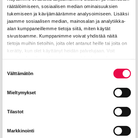
Tiistaina 25. marraskuuta kello 15–18 järjestettävä
räätälöimiseen, sosiaalisen median ominaisuuksien
tapahtuma on kaikille avoin ja tilaisuuteen on vapaa
tukemiseen ja kävijämäärämme analysoimiseen. Lisäksi
pääsy. Tapahtuma järjestetään Hyrialla Riihimäen
jaamme sosiaalisen median, mainosalan ja analytiikka-
Sakonkadulla (B-rakennus, liikuntasali).
alan kumppaneillemme tietoja siitä, miten käytät
sivustoamme. Kumppanimme voivat yhdistää näitä
Robopäivät jatkuvat keskiviikkona 26. marraskuuta,
tietoja muihin tietoihin, joita olet antanut heille tai joita on
jolloin ne on suunnattu koululaisille, opiskelijoille,
kerätty, kun olet käyttänyt heidän palvelujaan. Voit
opettajille ja asiantuntijoille.
muuttaa hyväksyntääsi sivuston alalaidassa olevan
Tietoa evästeistä
linkin kautta.
Suostumuksen
Riksun Robopäivät järjestää Riihimäen kaupungin,
Välttämätön
valinta
Hyrian ja Hämeen ammattikorkeakoulun toteuttama
Robo CO. – Robotit ja tekoäly tulevaisuuden
työkavereina -hanke, joka on Euroopan unionin
Mieltymykset
osarahoittama. Riksun Robopäivät on hankkeen
päätöstapahtuma.
Tilastot
Tutustu Riksun Robopäivien ohjelmaan
aikatauluineen.
Markkinointi