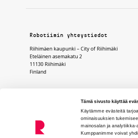
Robotiimin yhteystiedot
Riihimäen kaupunki – City of Riihimäki
Eteläinen asemakatu 2
11130 Riihimäki
Finland
Sähköpostiosoitteet
Tämä sivusto käyttää eväs
roboticscampus (@) riihimaki.fi
Käytämme evästeitä tarjoa
etunimi.sukunimi (@) riihimaki.fi
ominaisuuksien tukemisee
mainosalan ja analytiikka-
Kumppanimme voivat yhdistää 