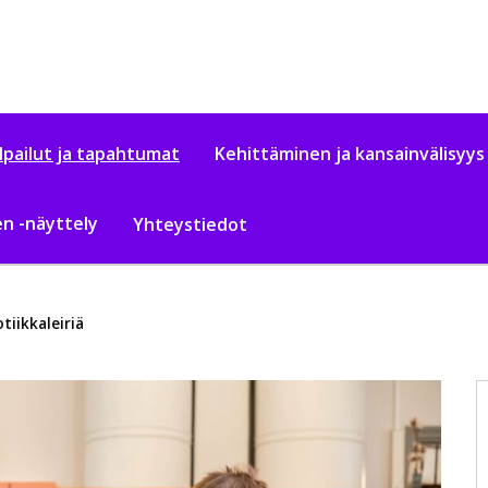
ilpailut ja tapahtumat
Kehittäminen ja kansainvälisyys
n -näyttely
Yhteystiedot
tiikkaleiriä