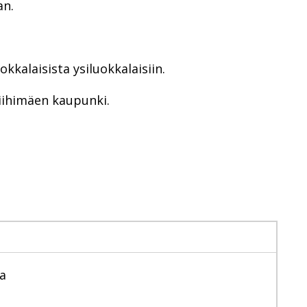
an.
kkalaisista ysiluokkalaisiin.
Riihimäen kaupunki.
ja