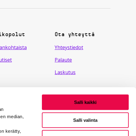
ikopolut
Ota yhteyttä
ankohtaista
Yhteystiedot
tiset
Palaute
Laskutus
Salli kaikki
an
sen median,
Salli valinta
on kerätty,