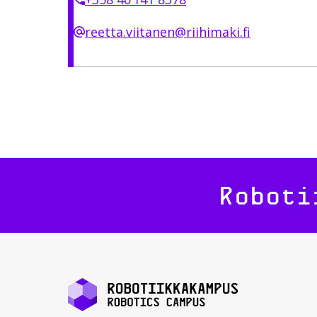
reetta.viitanen@riihimaki.fi
Roboti