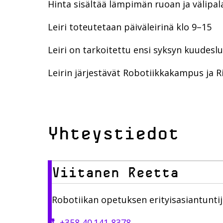
Hinta sisältää lämpimän ruoan ja välipal
Leiri toteutetaan päiväleirinä klo 9–15
Leiri on tarkoitettu ensi syksyn kuudesluo
Leirin järjestävät Robotiikkakampus ja 
Yhteystiedot
Viitanen Reetta
Robotiikan opetuksen erityisasiantunti
+358 40 141 8378