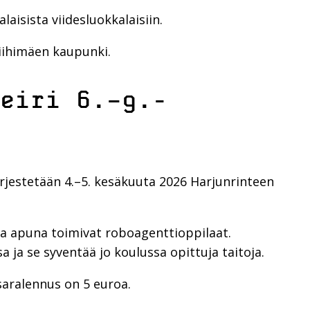
laisista viidesluokkalaisiin.
Riihimäen kaupunki.
eiri 6.–9.-
 järjestetään 4.–5. kesäkuuta 2026 Harjunrinteen
ja apuna toimivat roboagenttioppilaat.
 ja se syventää jo koulussa opittuja taitoja.
isaralennus on 5 euroa.