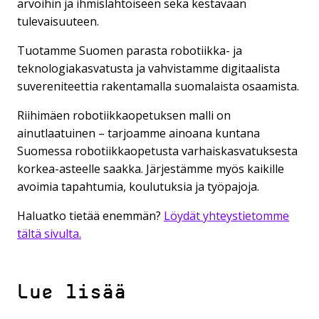
arvoihin ja ihmislähtöiseen sekä kestävään
tulevaisuuteen.
Tuotamme Suomen parasta robotiikka- ja
teknologiakasvatusta ja vahvistamme digitaalista
suvereniteettia rakentamalla suomalaista osaamista.
Riihimäen robotiikkaopetuksen malli on
ainutlaatuinen – tarjoamme ainoana kuntana
Suomessa robotiikkaopetusta varhaiskasvatuksesta
korkea-asteelle saakka. Järjestämme myös kaikille
avoimia tapahtumia, koulutuksia ja työpajoja.
Haluatko tietää enemmän?
Löydät yhteystietomme
tältä sivulta.
Lue lisää