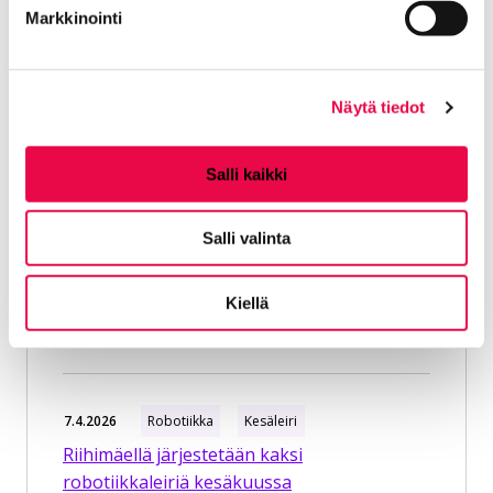
robotiikasta
Markkinointi
2.6.2026
Robotiikka
HOW
Näytä tiedot
Riihimäen HOW-oppimisympäristöä
kehitetään tavoittamaan uusia kohderyhmiä
Salli kaikki
Salli valinta
27.5.2026
Robotiikka
Robotiikka
Riihimäen lapset ja nuoret toteuttavat
näyttelyn Suomen käsityön museoon
Kiellä
Jyväskylään
7.4.2026
Robotiikka
Kesäleiri
Riihimäellä järjestetään kaksi
robotiikkaleiriä kesäkuussa