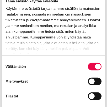
Robotiikan opetus ja opiskelu
Tämä sivusto käyttää evästeitä
Käytämme evästeitä tarjoamamme sisällön ja mainosten
räätälöimiseen, sosiaalisen median ominaisuuksien
Kilpailut ja tapahtumat
tukemiseen ja kävijämäärämme analysoimiseen. Lisäksi
jaamme sosiaalisen median, mainosalan ja analytiikka-
Kehittäminen ja kansainvälisyys
alan kumppaneillemme tietoja siitä, miten käytät
sivustoamme. Kumppanimme voivat yhdistää näitä
Yhteistyökumppanit
tietoja muihin tietoihin, joita olet antanut heille tai joita on
kerätty, kun olet käyttänyt heidän palvelujaan. Voit
muuttaa hyväksyntääsi sivuston alalaidassa olevan
Kokeiluja ja kokemuksia
Tietoa evästeistä
linkin kautta.
Suostumuksen
Välttämätön
valinta
Riihimäen kaupungin strategia
Siirtyy ulkoiselle sivustolle
(riihimaki.fi)
Mieltymykset
Tilastot
Lue lisää Riihimäen