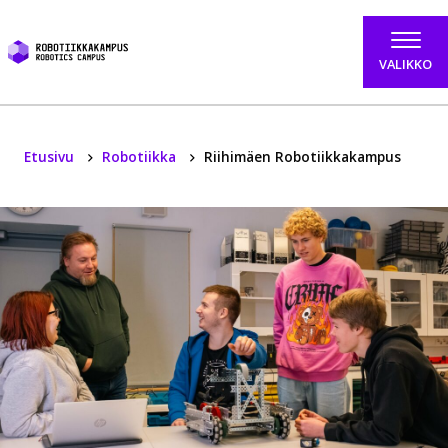
Hyppää sisältöön
VALIKKO
Etusivu
Robotiikka
Riihimäen Robotiikkakampus