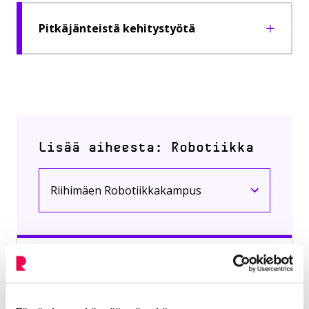
Pitkäjänteistä kehitystyötä
Lisää aiheesta: Robotiikka
Riihimäen Robotiikkakampus
Nykyinen sivu
Klikkaa käyttääksesi valikkoa
Tutustu toimintaamme