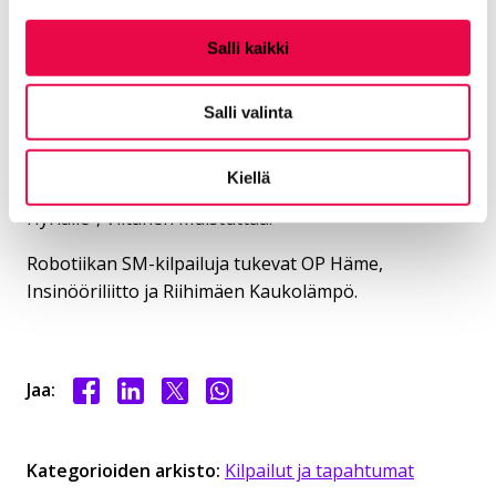
maaliskuussa, jolloin kaupungissa järjestetään
kansainvälinen VEX-robotiikan European Open -
Salli kaikki
kilpailu. Riihimäen kaupungin Robotiikkakampus
järjestää kilpailun yhteistyössä Hyrian kanssa ja kisa
Salli valinta
käydään Hyrian tiloissa.
”Toivotamme jo tässä vaiheessa kaikki tervetulleiksi
Kiellä
seuraamaan kansainvälistä kisatapahtumaa
Hyrialle”, Viitanen muistuttaa.
Robotiikan SM-kilpailuja tukevat OP Häme,
Insinööriliitto ja Riihimäen Kaukolämpö.
Jaa Facebookissa
Jaa LinkedInissä
Jaa X:ssä
Jaa WhasAppissa
Jaa:
Kategorioiden arkisto:
Kilpailut ja tapahtumat