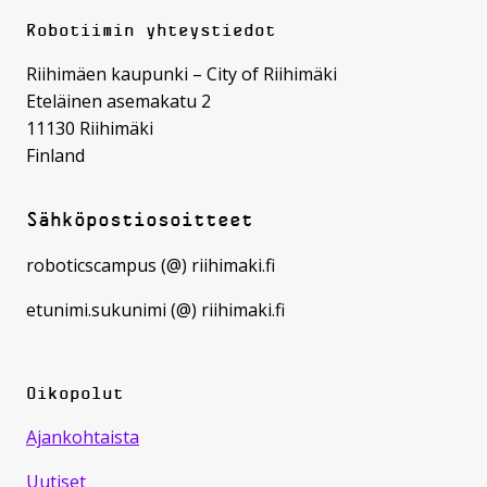
Robotiimin yhteystiedot
Riihimäen kaupunki – City of Riihimäki
Eteläinen asemakatu 2
11130 Riihimäki
Finland
Sähköpostiosoitteet
roboticscampus (@) riihimaki.fi
etunimi.sukunimi (@) riihimaki.fi
Oikopolut
Ajankohtaista
Uutiset