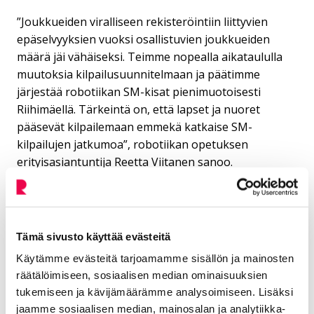
”Joukkueiden viralliseen rekisteröintiin liittyvien
epäselvyyksien vuoksi osallistuvien joukkueiden
määrä jäi vähäiseksi. Teimme nopealla aikataululla
muutoksia kilpailusuunnitelmaan ja päätimme
järjestää robotiikan SM-kisat pienimuotoisesti
Riihimäellä. Tärkeintä on, että lapset ja nuoret
pääsevät kilpailemaan emmekä katkaise SM-
kilpailujen jatkumoa”, robotiikan opetuksen
erityisasiantuntija Reetta Viitanen sanoo.
Robotiikan SM-kilpailuihin osallistuu 20 IQ-
joukkuetta ja seitsemän V5-joukkuetta. Tiistaina 14.
tammikuuta ja keskiviikkona 15. tammikuuta
Tämä sivusto käyttää evästeitä
ottelevat IQ-sarjan yläkoulujoukkueet ja torstaina 16.
Käytämme evästeitä tarjoamamme sisällön ja mainosten
tammikuuta IQ-sarjan alakoulujoukkueet.
räätälöimiseen, sosiaalisen median ominaisuuksien
Kilpailut käydään Riihimäen Pohjolanrinteen koululla,
tukemiseen ja kävijämäärämme analysoimiseen. Lisäksi
Pohjolankatu 8. Kisapäivät alkavat tiistaina kello 12 ja
jaamme sosiaalisen median, mainosalan ja analytiikka-