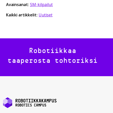
Avainsanat:
SM-kilpailut
Kaikki artikkelit:
Uutiset
Robotiikkaa
taaperosta tohtoriksi