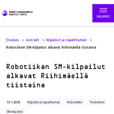
Hyppää sisältöön
VALIKKO
Etusivu
Uutiset
Kilpailut ja tapahtumat
Robotiikan SM-kilpailut alkavat Riihimäellä tiistaina
Robotiikan SM-kilpailut
alkavat Riihimäellä
tiistaina
13.1.2025
Kilpailut ja tapahtumat
Robotiikka
Tiedotteet
SM-kilpailut