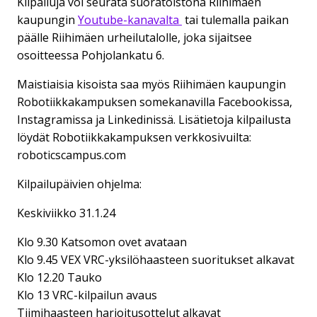
Kilpailuja voi seurata suoratoistona Riihimäen
kaupungin
Youtube-kanavalta
tai tulemalla paikan
päälle Riihimäen urheilutalolle, joka sijaitsee
osoitteessa Pohjolankatu 6.
Maistiaisia kisoista saa myös Riihimäen kaupungin
Robotiikkakampuksen somekanavilla Facebookissa,
Instagramissa ja Linkedinissä. Lisätietoja kilpailusta
löydät Robotiikkakampuksen verkkosivuilta:
roboticscampus.com
Kilpailupäivien ohjelma:
Keskiviikko 31.1.24
Klo 9.30 Katsomon ovet avataan
Klo 9.45 VEX VRC-yksilöhaasteen suoritukset alkavat
Klo 12.20 Tauko
Klo 13 VRC-kilpailun avaus
Tiimihaasteen harjoitusottelut alkavat