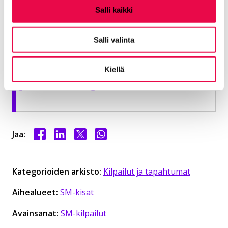
Salli kaikki
Viitanen Reetta
Robotiikan opetuksen erityisasiantuntija
Salli valinta
+358 40 141 8378
Kiellä
reetta.viitanen@riihimaki.fi
Jaa Facebookissa
Jaa LinkedInissä
Jaa X:ssä
Jaa WhasAppissa
Jaa:
Kategorioiden arkisto:
Kilpailut ja tapahtumat
Aihealueet:
SM-kisat
Avainsanat:
SM-kilpailut