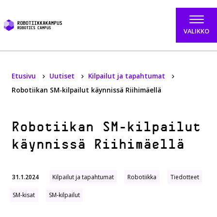
Hyppää sisältöön
VALIKKO
Etusivu
Uutiset
Kilpailut ja tapahtumat
Robotiikan SM-kilpailut käynnissä Riihimäellä
Robotiikan SM-kilpailut
käynnissä Riihimäellä
31.1.2024
Kilpailut ja tapahtumat
Robotiikka
Tiedotteet
SM-kisat
SM-kilpailut