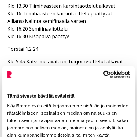
Klo 13.30 Tiimihaasteen karsintaottelut alkavat
Klo 16 Tiimihaasteen karsintaottelu päättyvät
Allianssivalinta semifinaalia varten
Klo 16.20 Semifinaaliottelu
Klo 16.30 Kisapäivä päättyy
Torstai 1.2.24
Klo 9.45 Katsomo avataan, harjoitusottelut alkavat
Klo 10.45 VEX IQ -karsintaottelut alkavat
Klo 12.15 Tauko
KLO 13 VEX IQ-kilpailun avajaiset, VRC-sarjan finaali
ja palkintojenjako
Tämä sivusto käyttää evästeitä
Klo 14.15 IQ-karsintaottelut jatkuvat
Käytämme evästeitä tarjoamamme sisällön ja mainosten
Klo 16.30 Kisapäivä päättyy
räätälöimiseen, sosiaalisen median ominaisuuksien
Perjantai 2.2.24
tukemiseen ja kävijämäärämme analysoimiseen. Lisäksi
jaamme sosiaalisen median, mainosalan ja analytiikka-
Klo 8.30 Katsomo avataan, IQ-karsintaottelut
alan kumppaneillemme tietoja siitä, miten käytät