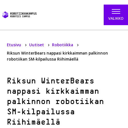
Hyppää sisältöön
VALIKKO
Etusivu
Uutiset
Robotiikka
Riksun WinterBears nappasi kirkkaimman palkinnon
robotiikan SM-kilpailussa Riihimäellä
Riksun WinterBears
nappasi kirkkaimman
palkinnon robotiikan
SM-kilpailussa
Riihimäellä