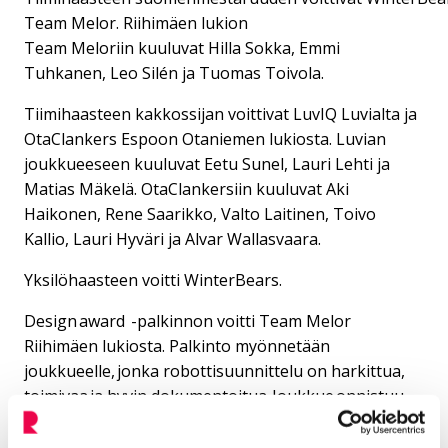
Team Melor. Riihimäen lukion
Team Meloriin kuuluvat Hilla Sokka, Emmi
Tuhkanen, Leo Silén ja Tuomas Toivola.
Tiimihaasteen kakkossijan voittivat LuvIQ Luvialta ja
OtaClankers Espoon Otaniemen lukiosta. Luvian
joukkueeseen kuuluvat Eetu Sunel, Lauri Lehti ja
Matias Mäkelä. OtaClankersiin kuuluvat Aki
Haikonen, Rene Saarikko, Valto Laitinen, Toivo
Kallio, Lauri Hyväri ja Alvar Wallasvaara.
Yksilöhaasteen voitti WinterBears.
Design award -palkinnon voitti Team Melor
Riihimäen lukiosta. Palkinto myönnetään
joukkueelle, jonka robottisuunnittelu on harkittua,
toimivaa ja hyvin dokumentoitua. Joukkue onnistuu
ajanhallinnassa ja oman osaamisen esittämisessä.