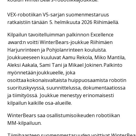
VEX-robotiikan V5-sarjan suomenmestaruus
ratkaistiin tänään 5. helmikuuta 2026 Riihimäellä.
Kilpailun tavoitelluimman palkinnon Excellence
award:n voitti WinterBears-joukkue Riihimäen
Harjunrinteen ja Pohjolanrinteen kouluista.
Joukkueeseen kuuluvat Aamu Rekola, Miko Mantila,
Aleksi Aakala, Sami Tani ja Mikael Jokinen. Palkinto
myönnetään joukkueelle, joka
osoittaa kokonaisvaltaista huippuosaamista robotin
suorituskyvyssä, suunnittelussa, dokumentaatiossa
ja tiimityössä. Joukkue menestyy erinomaisesti
kilpailun kaikille osa-alueille.
WinterBears saa osallistumisoikeuden robotiikan
MM-kilpailuun.
Tiimihaasteen suomenmestaruuden voittivat WinterBear