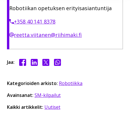
Robotiikan opetuksen erityisasiantuntija
+358 40 141 8378
reetta.viitanen@riihimaki.fi
Jaa Facebookissa
Jaa LinkedInissä
Jaa X:ssä
Jaa WhasAppissa
Jaa:
Kategorioiden arkisto:
Robotiikka
Avainsanat:
SM-kilpailut
Kaikki artikkelit:
Uutiset