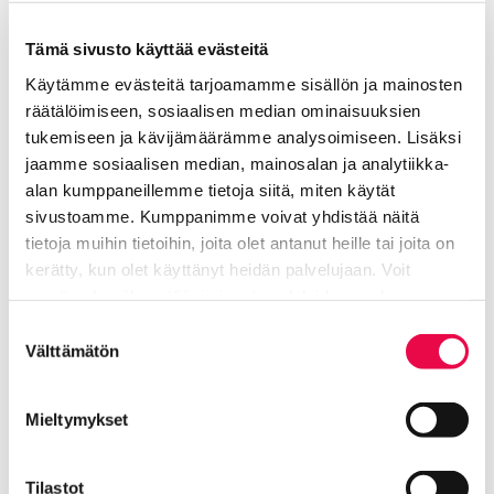
Judges award -palkinnon voitti LuvIQ Luvialta.
Palkinto myönnetään joukkueelle, joka
Tämä sivusto käyttää evästeitä
tekee tuomareihin erityisen vaikutuksen esimerkiksi
Käytämme evästeitä tarjoamamme sisällön ja mainosten
luovuudella, sinnikkyydellä ja asenteella. Joukkue
räätälöimiseen, sosiaalisen median ominaisuuksien
ansaitsee erityistä tunnustusta.
tukemiseen ja kävijämäärämme analysoimiseen. Lisäksi
jaamme sosiaalisen median, mainosalan ja analytiikka-
Innovate award -palkinnon voitti MonsterDrivers
alan kumppaneillemme tietoja siitä, miten käytät
Riihimäen Harjunrinteen koulusta. Joukkueeseen
sivustoamme. Kumppanimme voivat yhdistää näitä
kuuluvat Aatos Vilja, Kimi Sarkkinen ja Veikka
tietoja muihin tietoihin, joita olet antanut heille tai joita on
Vähänen. Palkinto myönnetään joukkueelle, joka
kerätty, kun olet käyttänyt heidän palvelujaan. Voit
muun muassa esittelee tuomaristolle tehokkaan,
muuttaa hyväksyntääsi sivuston alalaidassa olevan
luovan ja hyvin dokumentoidun
Tietoa evästeistä
linkin kautta.
Suostumuksen
suunnitteluprosessin.
Välttämätön
valinta
Think award -palkinnon voitti OtaClankers Espoon
Otaniemen lukiosta. Palkinto myönnetään tiimille,
Mieltymykset
joka osoittaa erinomaista ohjelmointitaitoa,
loogista ajattelua sekä ongelmanratkaisua.
Tilastot