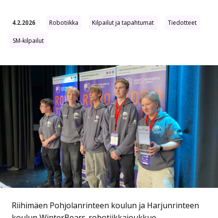
4.2.2026
Robotiikka
Kilpailut ja tapahtumat
Tiedotteet
SM-kilpailut
Riihimäen Pohjolanrinteen koulun ja Harjunrinteen
koulun WinterBears-robotiikkajoukkue.