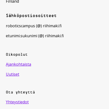
Finland
Sähköpostiosoitteet
roboticscampus (@) riihimaki.fi
etunimi.sukunimi (@) riihimaki.fi
Oikopolut
Ajankohtaista
Uutiset
Ota yhteyttä
Yhteystiedot