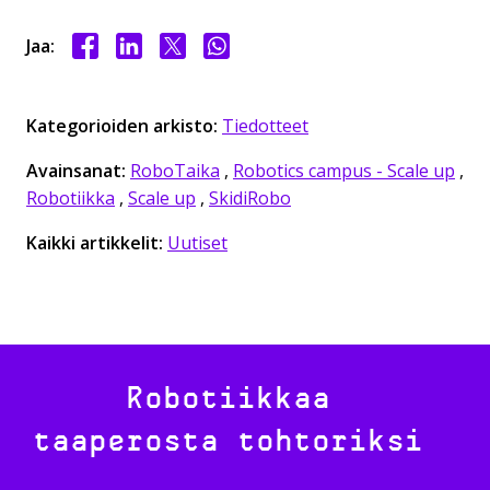
Jaa Facebookissa
Jaa LinkedInissä
Jaa X:ssä
Jaa WhasAppissa
Jaa:
Kategorioiden arkisto:
Tiedotteet
Avainsanat:
RoboTaika
,
Robotics campus - Scale up
,
Robotiikka
,
Scale up
,
SkidiRobo
Kaikki artikkelit:
Uutiset
Robotiikkaa
taaperosta tohtoriksi