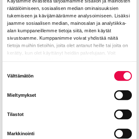
Käytämme evästeitä tarjoamamme sisällön ja mainosten
Lelukaupalle, Riihimäen kirjastolle, Hämeen
räätälöimiseen, sosiaalisen median ominaisuuksien
ammattikorkeakoululle, Suomen ympäristöopisto
tukemiseen ja kävijämäärämme analysoimiseen. Lisäksi
Syklille, AV Ylänteelle, kahvila Mokkasydämelle ja
jaamme sosiaalisen median, mainosalan ja analytiikka-
Dance Art:lle.
alan kumppaneillemme tietoja siitä, miten käytät
sivustoamme. Kumppanimme voivat yhdistää näitä
tietoja muihin tietoihin, joita olet antanut heille tai joita on
SkidiRobo veti
kerätty, kun olet käyttänyt heidän palvelujaan. Voit
puoleensa pikkuväkeä
muuttaa hyväksyntääsi sivuston alalaidassa olevan
Tietoa evästeistä
linkin kautta.
Suostumuksen
Välttämätön
Myös torstaina 14. maaliskuuta järjestetty SkidiRobo-
valinta
tapahtuma onnistui erinomaisesti. Pienille lapsille
suunnattu kaksiosainen tapahtuma järjestettiin
Mieltymykset
yhteistyössä Riihimäen kirjaston kanssa.
Kirjaston tiloissa järjestettiin aamulla
Tilastot
varhaiskasvatusryhmille suunnattu tapahtuma,
johon osallistui noin 300 lasta. SkidiRobo jatkui illalla
Markkinointi
kaikille avoimena tapahtumana. Myös