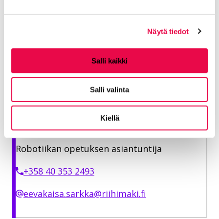
iltatilaisuudessa oli noin 300 iloista ja innokasta
osallistujaa läheisineen.
Näytä tiedot
Lapset pääsivät kokeilemaan tapahtumassa myös
Riihimäen Pienen Lelukaupan robottileluja.
Salli kaikki
Lisätiedot
Salli valinta
Kiellä
Särkkä Eevakaisa
Robotiikan opetuksen asiantuntija
+358 40 353 2493
eevakaisa.sarkka@riihimaki.fi