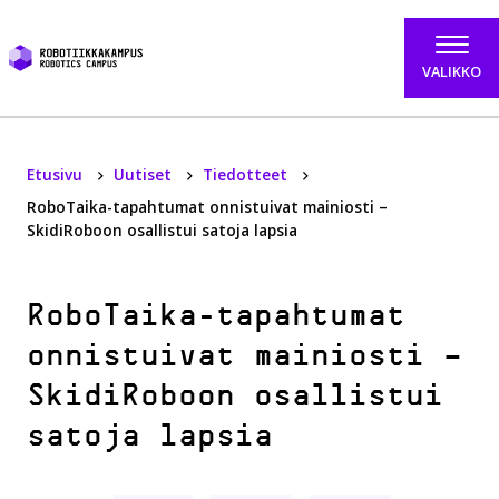
Hyppää sisältöön
VALIKKO
Etusivu
Uutiset
Tiedotteet
RoboTaika-tapahtumat onnistuivat mainiosti –
SkidiRoboon osallistui satoja lapsia
RoboTaika-tapahtumat
onnistuivat mainiosti –
SkidiRoboon osallistui
satoja lapsia