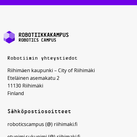
Robotiimin yhteystiedot
Riihimäen kaupunki – City of Riihimäki
Eteläinen asemakatu 2
11130 Riihimäki
Finland
Sähköpostiosoitteet
roboticscampus (@) riihimaki.fi
etunimi.sukunimi (@) riihimaki.fi