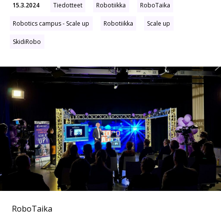
15.3.2024
Tiedotteet
Robotiikka
RoboTaika
Robotics campus - Scale up
Robotiikka
Scale up
SkidiRobo
RoboTaika