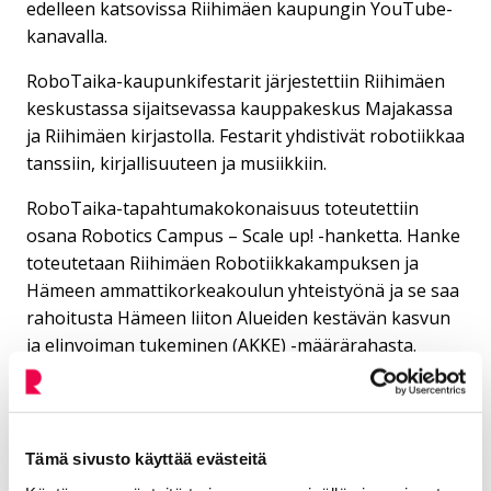
edelleen katsovissa Riihimäen kaupungin YouTube-
kanavalla.
RoboTaika-kaupunkifestarit järjestettiin Riihimäen
keskustassa sijaitsevassa kauppakeskus Majakassa
ja Riihimäen kirjastolla. Festarit yhdistivät robotiikkaa
tanssiin, kirjallisuuteen ja musiikkiin.
RoboTaika-tapahtumakokonaisuus toteutettiin
osana Robotics Campus – Scale up! -hanketta. Hanke
toteutetaan Riihimäen Robotiikkakampuksen ja
Hämeen ammattikorkeakoulun yhteistyönä ja se saa
rahoitusta Hämeen liiton Alueiden kestävän kasvun
ja elinvoiman tukeminen (AKKE) -määrärahasta.
Seminaarin järjestelyihin osallistui useita tahoja,
kuten Hyrian media-, turva-, ja matkailualan
opiskelijat.
Tämä sivusto käyttää evästeitä
Kiitos Riihimäen musiikkiopistolle, Pienelle