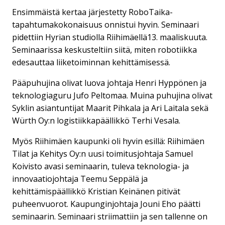
Ensimmäistä kertaa järjestetty RoboTaika-
tapahtumakokonaisuus onnistui hyvin. Seminaari
pidettiin Hyrian studiolla Riihimäellä13. maaliskuuta.
Seminaarissa keskusteltiin siitä, miten robotiikka
edesauttaa liiketoiminnan kehittämisessä.
Pääpuhujina olivat luova johtaja Henri Hyppönen ja
teknologiaguru Jufo Peltomaa. Muina puhujina olivat
Syklin asiantuntijat Maarit Pihkala ja Ari Laitala sekä
Würth Oy:n logistiikkapäällikkö Terhi Vesala.
Myös Riihimäen kaupunki oli hyvin esillä: Riihimäen
Tilat ja Kehitys Oy:n uusi toimitusjohtaja Samuel
Koivisto avasi seminaarin, tuleva teknologia- ja
innovaatiojohtaja Teemu Seppälä ja
kehittämispäällikkö Kristian Keinänen pitivät
puheenvuorot. Kaupunginjohtaja Jouni Eho päätti
seminaarin. Seminaari striimattiin ja sen tallenne on