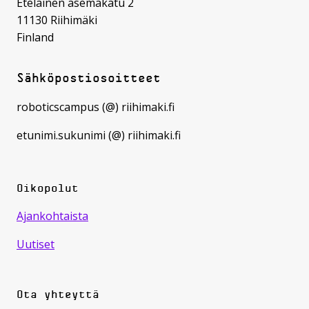
Eteläinen asemakatu 2
11130 Riihimäki
Finland
Sähköpostiosoitteet
roboticscampus (@) riihimaki.fi
etunimi.sukunimi (@) riihimaki.fi
Oikopolut
Ajankohtaista
Uutiset
Ota yhteyttä