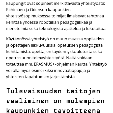
kaupungit ovat sopineet merkittävästä yhteistyöstä:
Riihimäen ja Odensen kaupunkien
yhteistyösopimuksessa toimijat ilmaisevat tahtonsa
kehittää yhdessä robotiikan pedagogiikkaa ja
menetelmiä sekä teknologista ajattelua ja lukutaitoa.
Käytännössä yhteistyö on muun muassa oppilaiden
ja opettajien liikkuvuuksia, opetuksen pedagogista
kehittämistä, opettajien täydennyskoulutusta sekä
opetussuunnitelmayhteistyötä. Näitä voidaan
toteuttaa mm. ERASMUS+-ohjelman kautta. Yhteistyö
voi olla myös esimerkiksi innovaatiopajoja ja
yhteisten tapahtumien järjestämistä.
Tulevaisuuden taitojen
vaaliminen on molempien
kaupunkien tavoitteena