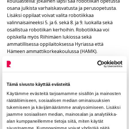
kouluasteilla: jokainen lapsi saa robotiikan opetusta
osana julkista varhaiskasvatusta ja perusopetusta.
Lisäksi oppilaat voivat valita robotiikkaa
valinnaisaineeksi 5. ja 6. sekä 8. ja 9. luokalla sekä
osallistua robotiikan kerhoihin. Robotiikkaa voi
opiskella myös Riihimäen lukiossa sekä
ammatillisessa oppilaitoksessa Hyriassa että
Hämeen ammattikorkeakoulussa (HAMK).
Tanskalainen Odense on yksi maailman johtavista
robotiikan tutkimus-, kehittämis- ja
innovaatiokaupungeista. Odensen robotiikan
kehittämisen tarina sai alkunsa Maerskin
Tämä sivusto käyttää evästeitä
laivanvarustamon havahtuessa 1980-luvulla siihen,
Käytämme evästeitä tarjoamamme sisällön ja mainosten
että työpaikat uhkasivat valua pois Tanskasta
räätälöimiseen, sosiaalisen median ominaisuuksien
halvempien työvoimakustannusten maihin. Tämä sai
tukemiseen ja kävijämäärämme analysoimiseen. Lisäksi
Maerskin panostamaan teknologiaan ja
jaamme sosiaalisen median, mainosalan ja analytiikka-
robotiikkaan, jotta kilpailukyky markkinoilla säilyisi.
alan kumppaneillemme tietoja siitä, miten käytät
Nyt Odensessa on tämän sinnikkyyden ansiosta
sivustoamme. Kumppanimme voivat yhdistää näitä