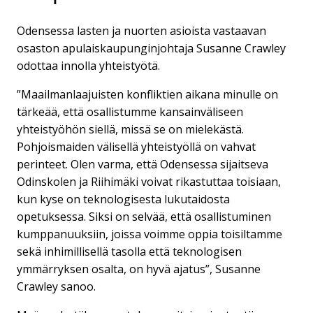
Odensessa lasten ja nuorten asioista vastaavan
osaston apulaiskaupunginjohtaja Susanne Crawley
odottaa innolla yhteistyötä.
”Maailmanlaajuisten konfliktien aikana minulle on
tärkeää, että osallistumme kansainväliseen
yhteistyöhön siellä, missä se on mielekästä.
Pohjoismaiden välisellä yhteistyöllä on vahvat
perinteet. Olen varma, että Odensessa sijaitseva
Odinskolen ja Riihimäki voivat rikastuttaa toisiaan,
kun kyse on teknologisesta lukutaidosta
opetuksessa. Siksi on selvää, että osallistuminen
kumppanuuksiin, joissa voimme oppia toisiltamme
sekä inhimillisellä tasolla että teknologisen
ymmärryksen osalta, on hyvä ajatus”, Susanne
Crawley sanoo.