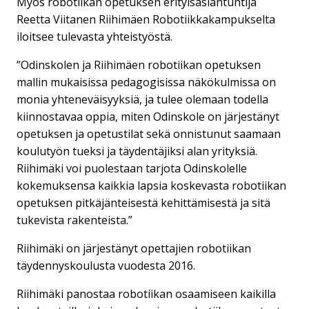
Myös robotiikan opetuksen erityisasiantuntija
Reetta Viitanen Riihimäen Robotiikkakampukselta
iloitsee tulevasta yhteistyöstä.
”Odinskolen ja Riihimäen robotiikan opetuksen
mallin mukaisissa pedagogisissa näkökulmissa on
monia yhteneväisyyksiä, ja tulee olemaan todella
kiinnostavaa oppia, miten Odinskole on järjestänyt
opetuksen ja opetustilat sekä onnistunut saamaan
koulutyön tueksi ja täydentäjiksi alan yrityksiä.
Riihimäki voi puolestaan tarjota Odinskolelle
kokemuksensa kaikkia lapsia koskevasta robotiikan
opetuksen pitkäjänteisestä kehittämisestä ja sitä
tukevista rakenteista.”
Riihimäki on järjestänyt opettajien robotiikan
täydennyskoulusta vuodesta 2016.
Riihimäki panostaa robotiikan osaamiseen kaikilla