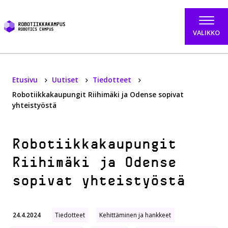
Hyppää sisältöön
VALIKKO
Etusivu
Uutiset
Tiedotteet
Robotiikkakaupungit Riihimäki ja Odense sopivat
yhteistyöstä
Robotiikkakaupungit
Riihimäki ja Odense
sopivat yhteistyöstä
24.4.2024
Tiedotteet
Kehittäminen ja hankkeet