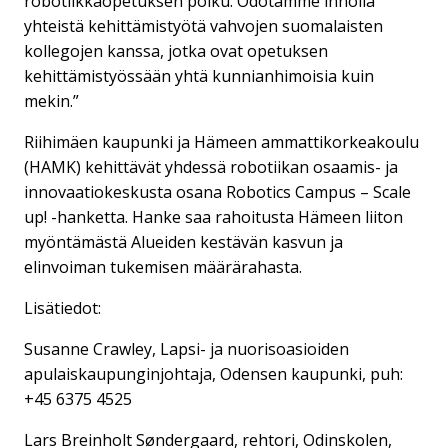
robotiikkaopetuksen polku. Odotamme innolla
yhteistä kehittämistyötä vahvojen suomalaisten
kollegojen kanssa, jotka ovat opetuksen
kehittämistyössään yhtä kunnianhimoisia kuin
mekin.”
Riihimäen kaupunki ja Hämeen ammattikorkeakoulu
(HAMK) kehittävät yhdessä robotiikan osaamis- ja
innovaatiokeskusta osana Robotics Campus – Scale
up! -hanketta. Hanke saa rahoitusta Hämeen liiton
myöntämästä Alueiden kestävän kasvun ja
elinvoiman tukemisen määrärahasta.
Lisätiedot:
Susanne Crawley, Lapsi- ja nuorisoasioiden
apulaiskaupunginjohtaja, Odensen kaupunki, puh:
+45 6375 4525
Lars Breinholt Søndergaard, rehtori, Odinskolen,