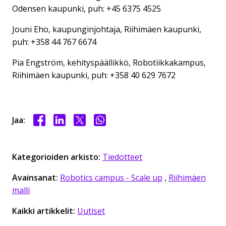
Odensen kaupunki, puh: +45 6375 4525
Jouni Eho, kaupunginjohtaja, Riihimäen kaupunki,
puh: +358 44 767 6674
Pia Engström, kehityspäällikkö, Robotiikkakampus,
Riihimäen kaupunki, puh: +358 40 629 7672
Jaa Facebookissa
Jaa LinkedInissä
Jaa X:ssä
Jaa WhasAppissa
Jaa:
Kategorioiden arkisto:
Tiedotteet
Avainsanat:
Robotics campus - Scale up
,
Riihimäen
malli
Kaikki artikkelit:
Uutiset