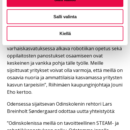
”Vierailu oli inspiroiva ja vahvisti, että olemme oikeilla
jäljillä: robotiikkaopetuksen kehittäminen on ollut
Salli valinta
kaupunkistrateginen kärki jo vuodesta 2017.
Robotics Campus – Scale up! -hankkeen myötä
toteutamme seuraavaa askelta kohti robotiikan
Kiellä
innovaatioekosysteemiä. Korkealaatuinen, jo
varhaiskasvatuksessa alkava robotiikan opetus sekä
oppilaitosten panostukset osaamiseen ovat
keskeinen ja vankka pohja tälle työlle. Meille
sijoittuvat yritykset voivat olla varmoja, että meillä on
osaavia nuoria ja ammattilaisia kasvamassa yritysten
kasvun tarpeisiin”, Riihimäen kaupunginjohtaja Jouni
Eho kertoo.
Odensessa sijaitsevan Odinskolenin rehtori Lars
Breinholt Søndergaard odottaa uutta yhteistyötä:
”Odinskolenissa meillä on tavoitteellinen STEAM- ja