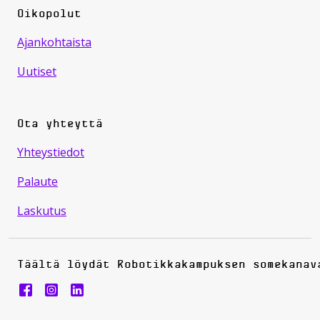
Oikopolut
Ajankohtaista
Uutiset
Ota yhteyttä
Yhteystiedot
Palaute
Laskutus
Täältä löydät Robotikkakampuksen somekanav
Robotiikkakampus instragram