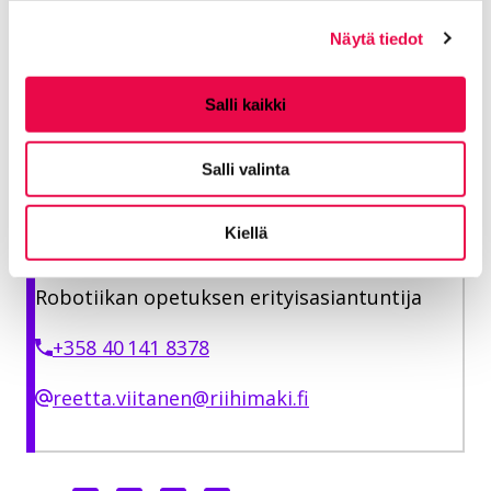
työkavereina -hanke on Euroopan unionin
osarahoittama.
Näytä tiedot
Löydät lisätietoa Robo CO. -hankkeen sivulta.
Salli kaikki
Yhteystiedot
Salli valinta
Kiellä
Viitanen Reetta
Robotiikan opetuksen erityisasiantuntija
+358 40 141 8378
reetta.viitanen@riihimaki.fi