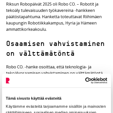
Riksun Robopäivät 2025 oli Robo CO. – Robotit ja
tekoäly tulevaisuuden työkavereina -hankkeen
päätöstapahtuma. Hanketta toteuttavat Riihimäen
kaupungin Robotiikkakampus, Hyria ja Hämeen
ammattikorkeakoulu.
Osaamisen vahvistaminen
on välttämätöntä
Robo CO. -hanke osoittaa, että teknologia- ja
tekoälyosaamisen vahvistaminen on välttämätöntä.
Samalla se on vahvistanut sen, että tulevaisuuden
osaaminen rakentuu yhteistyölle oppilaitosten,
yritysten ja yhteisöjen välillä.
Tämä sivusto käyttää evästeitä
Hankkeen aikana on järjestetty muun muassa useita
Käytämme evästeitä tarjoamamme sisällön ja mainosten
täydennyskoulutuksia opetus- ja ohjaushenkilöstölle
räätälöimiseen, sosiaalisen median ominaisuuksien