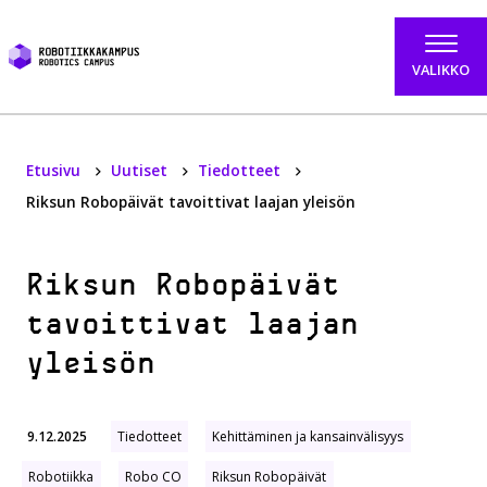
Hyppää sisältöön
VALIKKO
Etusivu
Uutiset
Tiedotteet
Riksun Robopäivät tavoittivat laajan yleisön
Riksun Robopäivät
tavoittivat laajan
yleisön
9.12.2025
Tiedotteet
Kehittäminen ja kansainvälisyys
Robotiikka
Robo CO
Riksun Robopäivät