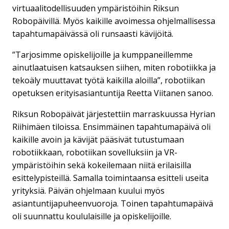
virtuaalitodellisuuden ympäristöihin Riksun
Robopäivillä. Myös kaikille avoimessa ohjelmallisessa
tapahtumapäivässä oli runsaasti kävijöitä.
”Tarjosimme opiskelijoille ja kumppaneillemme
ainutlaatuisen katsauksen siihen, miten robotiikka ja
tekoäly muuttavat työtä kaikilla aloilla”, robotiikan
opetuksen erityisasiantuntija Reetta Viitanen sanoo.
Riksun Robopäivät järjestettiin marraskuussa Hyrian
Riihimäen tiloissa. Ensimmäinen tapahtumapäivä oli
kaikille avoin ja kävijät pääsivät tutustumaan
robotiikkaan, robotiikan sovelluksiin ja VR-
ympäristöihin sekä kokeilemaan niitä erilaisilla
esittelypisteillä. Samalla toimintaansa esitteli useita
yrityksiä. Päivän ohjelmaan kuului myös
asiantuntijapuheenvuoroja. Toinen tapahtumapäivä
oli suunnattu koululaisille ja opiskelijoille.