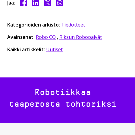
Jaa Facebookissa
Jaa LinkedInissä
Jaa X:ssä
Jaa WhasAppissa
Jaa:
Kategorioiden arkisto:
Tiedotteet
Avainsanat:
Robo CO
,
Riksun Robopäivät
Kaikki artikkelit:
Uutiset
Robotiikkaa
taaperosta tohtoriksi