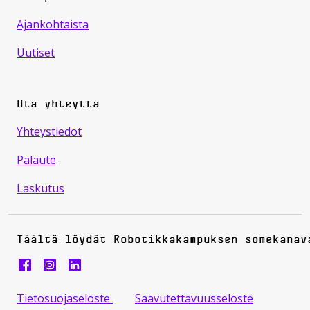
Ajankohtaista
Uutiset
Ota yhteyttä
Yhteystiedot
Palaute
Laskutus
Täältä löydät Robotikkakampuksen somekanav
Robotiikkakampus instragram
Tietosuojaseloste
Saavutettavuusseloste