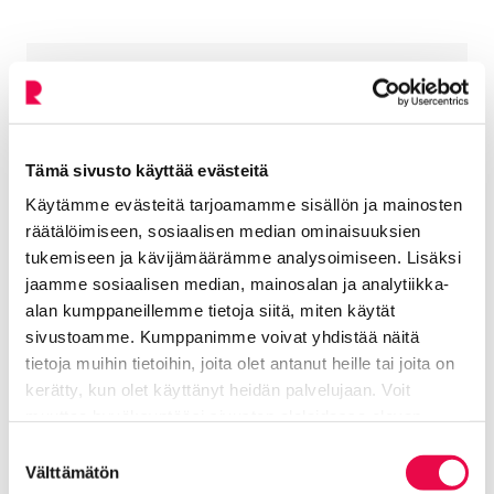
Hyppää upotuksen yli
Tämä sivusto käyttää evästeitä
Ole hyvä ja
hyväksy markkinointievästeet
Käytämme evästeitä tarjoamamme sisällön ja mainosten
katsoaksesi videon.
räätälöimiseen, sosiaalisen median ominaisuuksien
tukemiseen ja kävijämäärämme analysoimiseen. Lisäksi
jaamme sosiaalisen median, mainosalan ja analytiikka-
alan kumppaneillemme tietoja siitä, miten käytät
sivustoamme. Kumppanimme voivat yhdistää näitä
tietoja muihin tietoihin, joita olet antanut heille tai joita on
kerätty, kun olet käyttänyt heidän palvelujaan. Voit
muuttaa hyväksyntääsi sivuston alalaidassa olevan
Tietoa evästeistä
linkin kautta.
Suostumuksen
Välttämätön
valinta