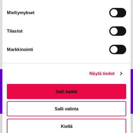
Lisää aiheesta: Kokeiluja ja
Mieltymykset
kokemuksia
Tilastot
Mobiilirobotti
Nykyinen sivu
Klikkaa käyttääksesi valikkoa
Markkinointi
Näytä tiedot
Robotiikkaa
Salli kaikki
taaperosta tohtoriksi
Salli valinta
Kiellä