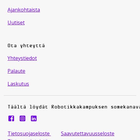
Ajankohtaista
Uutiset
Ota yhteyttä
Yhteystiedot
Palaute
Laskutus
Täältä löydät Robotikkakampuksen somekanav
Robotiikkakampus instragram
Tietosuojaseloste
Saavutettavuusseloste