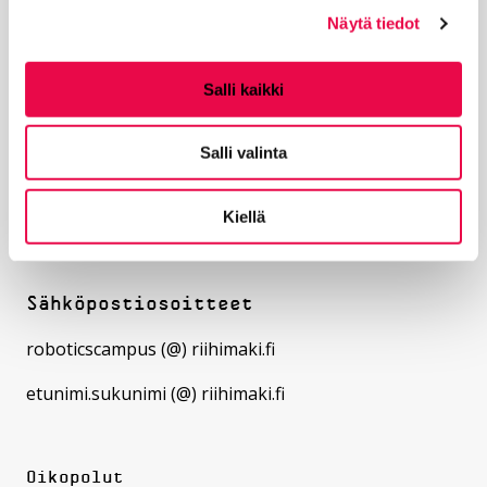
Näytä tiedot
Salli kaikki
Robotiimin yhteystiedot
Salli valinta
Riihimäen kaupunki – City of Riihimäki
Eteläinen asemakatu 2
11130 Riihimäki
Kiellä
Finland
Sähköpostiosoitteet
roboticscampus (@) riihimaki.fi
etunimi.sukunimi (@) riihimaki.fi
Oikopolut