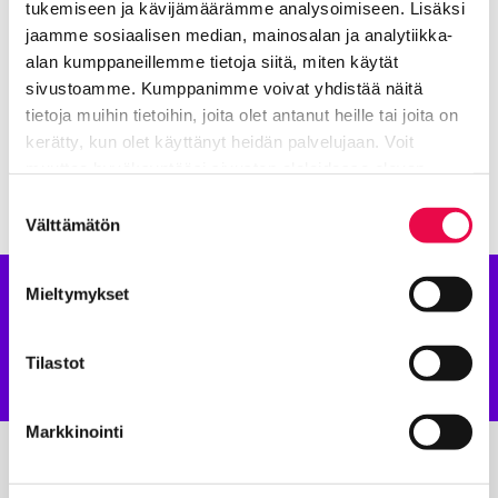
tukemiseen ja kävijämäärämme analysoimiseen. Lisäksi
Lisää aiheesta: Kokeiluja ja
jaamme sosiaalisen median, mainosalan ja analytiikka-
kokemuksia
alan kumppaneillemme tietoja siitä, miten käytät
sivustoamme. Kumppanimme voivat yhdistää näitä
tietoja muihin tietoihin, joita olet antanut heille tai joita on
Robotiikan esittelyä kirjastossa
Nykyinen sivu
Klikkaa käyttääksesi valikkoa
kerätty, kun olet käyttänyt heidän palvelujaan. Voit
muuttaa hyväksyntääsi sivuston alalaidassa olevan
Tietoa evästeistä
linkin kautta.
Suostumuksen
Välttämätön
valinta
Mieltymykset
Robotiikkaa
taaperosta tohtoriksi
Tilastot
Markkinointi