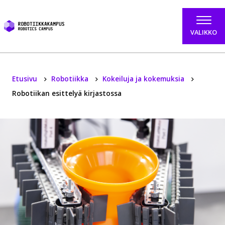
Hyppää sisältöön
VALIKKO
Etusivu
Robotiikka
Kokeiluja ja kokemuksia
Robotiikan esittelyä kirjastossa