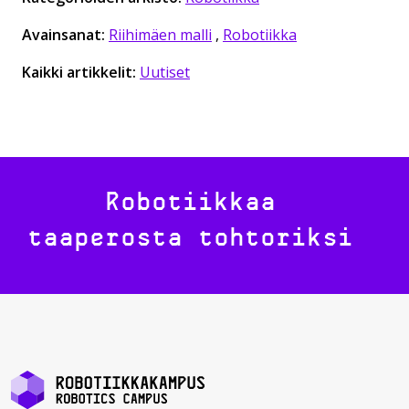
Avainsanat:
Riihimäen malli
,
Robotiikka
Kaikki artikkelit:
Uutiset
Robotiikkaa
taaperosta tohtoriksi