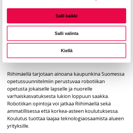
projektin alkuvaiheessa kuukausittain, ja opetuksen
pääpaino on digilaitteiden käytössä sekä
Salli kaikki
luonnontieteissä. Myöhemmin opetuksessa
siirrytään asteittain robotiikkapainotukseen.
Salli valinta
Riihimäki on Suomen
Kiellä
robotiikan pääkaupunki
Riihimäellä tarjotaan ainoana kaupunkina Suomessa
opetussuunnitelmiin perustuvaa robotiikan
opetusta jokaiselle lapselle ja nuorelle
varhaiskasvatuksesta lukion loppuun saakka.
Robotiikan opintoja voi jatkaa Riihimäellä sekä
ammatillisessa että korkea-asteen koulutuksessa.
Koulutus tuottaa laajaa teknologiaosaamista alueen
yrityksille.