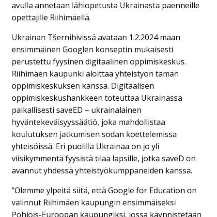
avulla annetaan lähiopetusta Ukrainasta paenneille
opettajille Riihimäellä.
Ukrainan Tšernihivissä avataan 1.2.2024 maan
ensimmäinen Googlen konseptin mukaisesti
perustettu fyysinen digitaalinen oppimiskeskus.
Riihimäen kaupunki aloittaa yhteistyön tämän
oppimiskeskuksen kanssa. Digitaalisen
oppimiskeskushankkeen toteuttaa Ukrainassa
paikallisesti saveED – ukrainalainen
hyväntekeväisyyssäätiö, joka mahdollistaa
koulutuksen jatkumisen sodan koettelemissa
yhteisöissä. Eri puolilla Ukrainaa on jo yli
viisikymmentä fyysistä tilaa lapsille, jotka saveD on
avannut yhdessä yhteistyökumppaneiden kanssa.
”Olemme ylpeitä siitä, että Google for Education on
valinnut Riihimäen kaupungin ensimmäiseksi
Pohjois-Euroopan kaupungiksi, jossa käynnistetään