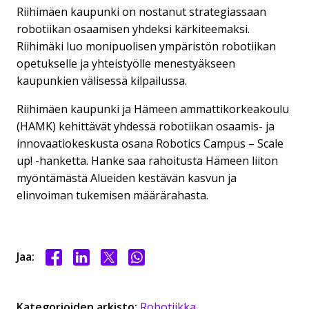
Riihimäen kaupunki on nostanut strategiassaan
robotiikan osaamisen yhdeksi kärkiteemaksi.
Riihimäki luo monipuolisen ympäristön robotiikan
opetukselle ja yhteistyölle menestyäkseen
kaupunkien välisessä kilpailussa.
Riihimäen kaupunki ja Hämeen ammattikorkeakoulu
(HAMK) kehittävät yhdessä robotiikan osaamis- ja
innovaatiokeskusta osana Robotics Campus – Scale
up! -hanketta. Hanke saa rahoitusta Hämeen liiton
myöntämästä Alueiden kestävän kasvun ja
elinvoiman tukemisen määrärahasta.
Jaa Facebookissa
Jaa LinkedInissä
Jaa X:ssä
Jaa WhasAppissa
Jaa:
Kategorioiden arkisto:
Robotiikka