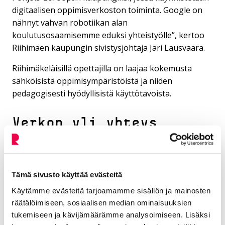
digitaalisen oppimisverkoston toiminta. Google on
nähnyt vahvan robotiikan alan
koulutusosaamisemme eduksi yhteistyölle”, kertoo
Riihimäen kaupungin sivistysjohtaja Jari Lausvaara.
Riihimäkeläisillä opettajilla on laajaa kokemusta
sähköisistä oppimisympäristöistä ja niiden
pedagogisesti hyödyllisistä käyttötavoista.
Verkon yli yhteys
ukrainalaisiin
opettajiin ja
Tämä sivusto käyttää evästeitä
oppilaisiin
Käytämme evästeitä tarjoamamme sisällön ja mainosten
räätälöimiseen, sosiaalisen median ominaisuuksien
Riihimäellä hankkeeseen osallistuvat suomalaiset ja
tukemiseen ja kävijämäärämme analysoimiseen. Lisäksi
ukrainalaistaustaiset opettajat yhdessä sekä joukko